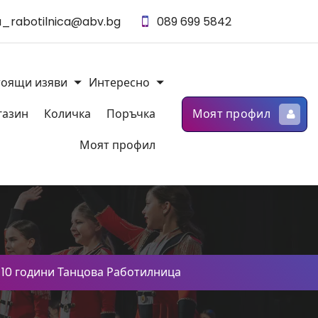
_rabotilnica@abv.bg
089 699 5842
тоящи изяви
Интересно
газин
Количка
Поръчка
Моят профил
Моят профил
-
10 години Танцова Работилница