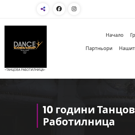
Skip
to
Content
Начало
Г
Партньори
Нашит
-ТАНЦОВА РАБОТИЛНИЦА-
10 години Танцо
Работилница