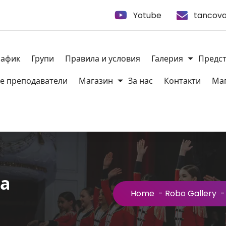
Yotube
tancova
рафик
Групи
Правила и условия
Галерия
Предс
е преподаватели
Магазин
За нас
Контакти
Ма
ва
Home
-
Robo Gallery