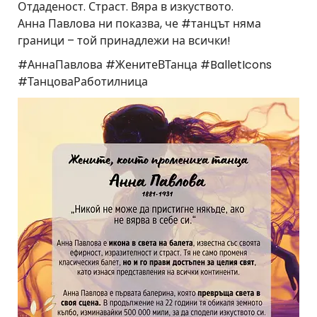
Отдаденост. Страст. Вяра в изкуството.
Анна Павлова ни показва, че #танцът няма
граници – той принадлежи на всички!
#АннаПавлова #ЖенитеВТанца #BalletIcons
#ТанцоваРаботилница