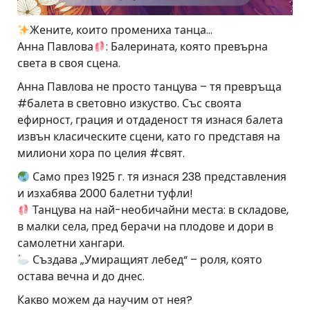
Жените, които промениха танца…
Анна Павлова
: Балерината, която превърна
света в своя сцена.
Анна Павлова не просто танцува – тя превръща
#балета в световно изкуство. Със своята
ефирност, грация и отдаденост тя изнася балета
извън класическите сцени, като го представя на
милиони хора по целия #свят.
Само през 1925 г. тя изнася 238 представления
и изхабява 2000 балетни туфли!
Танцува на най-необичайни места: в складове,
в малки села, пред берачи на плодове и дори в
самолетни хангари.
Създава „Умиращият лебед“ – роля, която
остава вечна и до днес.
Какво можем да научим от нея?